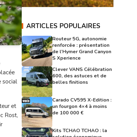
ARTICLES POPULAIRES
Routeur 5G, autonomie
renforcée : présentation
de l’Hymer Grand Canyon
S Xperience
e
Clever VANS Célébration
placée
600, des astuces et de
e social
belles finitions
Carado CV595 X-Edition :
teur et
un fourgon 4×4 à moins
de 100 000 €
ic Rost,
r
Kits TCHAO TCHAO : la
solution économique