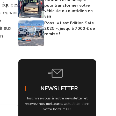
 équipes
pour transformer votre
véhicule du quotidien en
olegnani
van
e
Pössl « Last Edition Sale
 à eux
2025 », jusqu’à 7000 € de
remise !
en
NEWSLETTER
Inscrivez-vous à notre newsletter et
recevez nos meilleures actualités dans
votre boite mail !