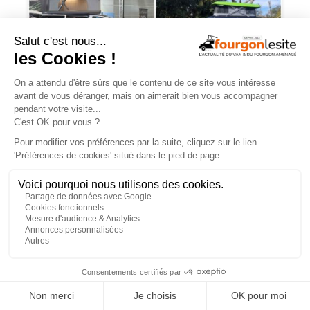
Toits à ouverture parallèle : un nouvel
horizon pour nos vans et fourgons ?
×