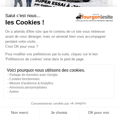
La nouvelle vidéo Stylevan fait le buzz !
×
Configurez dès maintenant votre
fourgon Laïka !