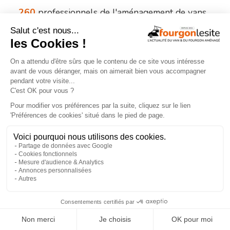
260
professionnels de l'aménagement de vans
et de fourgons référencés partout en France !
Explorer la carte
Recherche
Aménageurs
géolocalisée
vérifiés
Recherche
260
par services
aménageurs
×