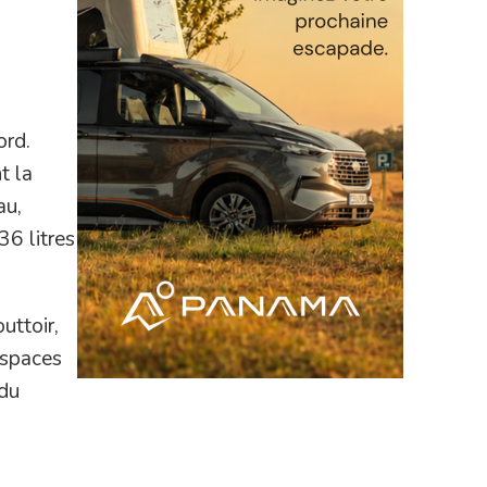
ord.
t la
au,
36 litres
uttoir,
espaces
 du