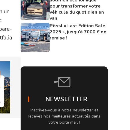
pour transformer votre
n un
véhicule du quotidien en
van
c
Pössl « Last Edition Sale
pare-
2025 », jusqu’à 7000 € de
falia
remise !
NEWSLETTER
Inscrivez-vous à notre newsletter et
recevez nos meilleures actualités dans
votre boite mail !