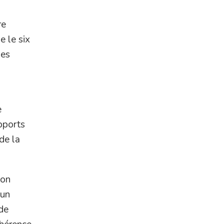
re
e le six
mes
e
pports
de la
ion
 un
 de