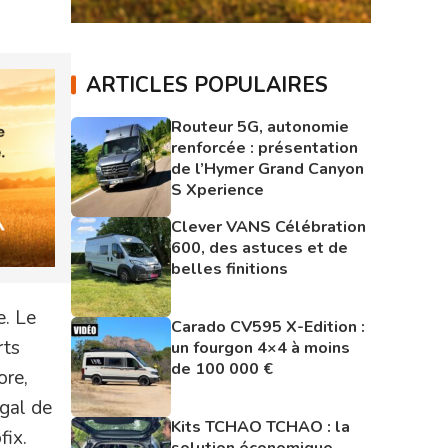
ARTICLES POPULAIRES
Routeur 5G, autonomie
renforcée : présentation
de l’Hymer Grand Canyon
S Xperience
Clever VANS Célébration
600, des astuces et de
belles finitions
e. Le
Carado CV595 X-Edition :
rts
un fourgon 4×4 à moins
de 100 000 €
ore,
égal de
Kits TCHAO TCHAO : la
fix.
solution économique