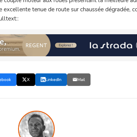
le couple moteur aux roues présentant la meilleure ad
ne excellente tenue de route sur chaussée dégradée, c
lltext::
ebook
X
LinkedIn
Mail