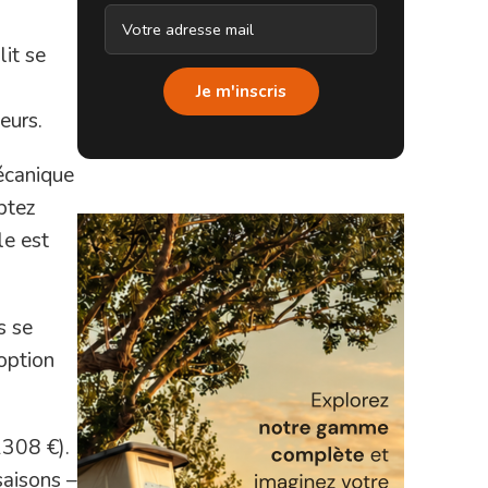
it se
Je m'inscris
eurs.
écanique
mptez
le est
s se
option
2308 €).
saisons –