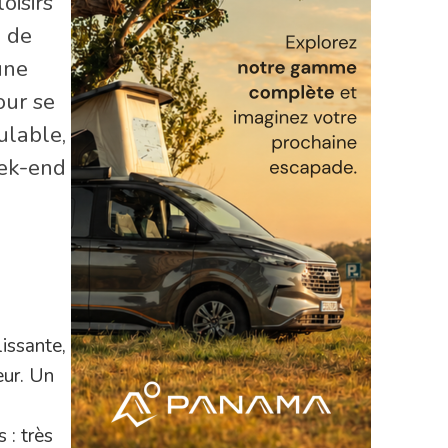
oisirs
m de
une
our se
ulable,
eek-end
issante,
eur. Un
 : très