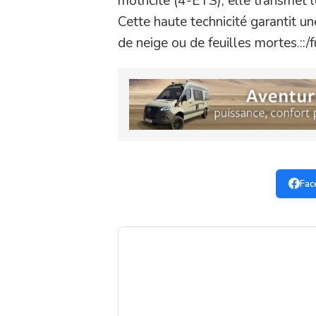
motricité (4-ETS), elle transmet 
Cette haute technicité garantit u
de neige ou de feuilles mortes.::/fu
Fac