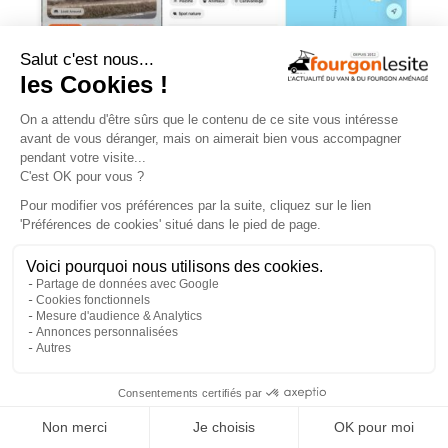
Lecampeur.fr : l’application nouvelle et
gratuite qui simplifie le bivouac en
camping-car
×