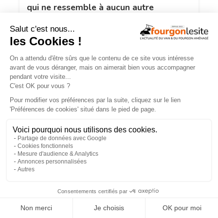
qui ne ressemble à aucun autre
JOA by Pilote soigne les apparences et
notre budget
×