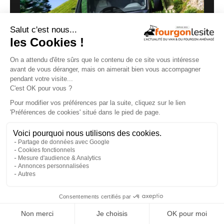
Routeur 5G, autonomie renforcée :
présentation de l’Hymer Grand Canyon S
Xperience
29/07/2026
×