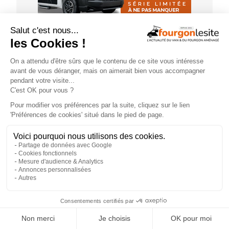
GUIDE D'ACHAT
×
Choisir une tente de toit : quels critères
retenir ?