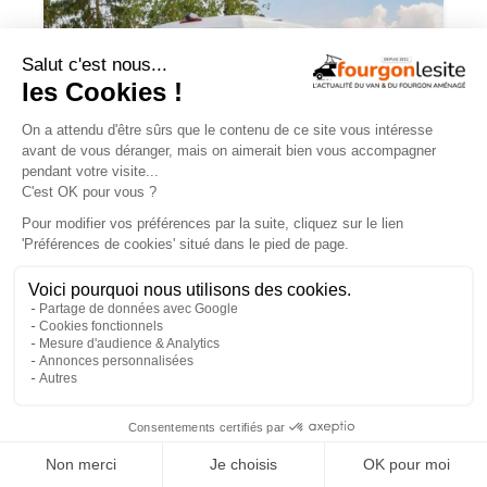
Malibu Genius : un fourgon Mercedes
qui ne ressemble à aucun autre
×