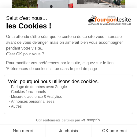
Malibu Genius : un fourgon Mercedes
qui ne ressemble à aucun autre
×