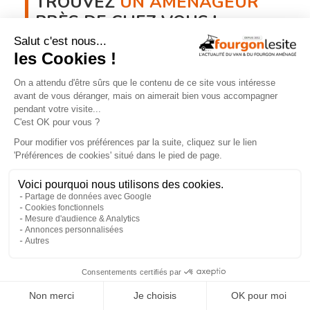
TROUVEZ
UN AMÉNAGEUR
PRÈS DE CHEZ VOUS !
260
professionnels de l'aménagement de vans
et de fourgons référencés partout en France !
Explorer la carte
Recherche
Aménageurs
géolocalisée
vérifiés
Recherche
260
par services
aménageurs
×