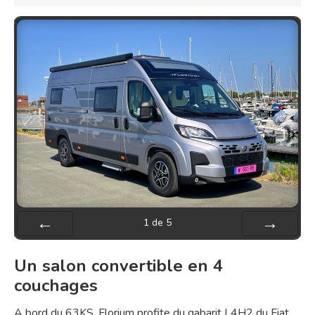
1
de
5
Préc
Suiv.
Un salon convertible en 4
couchages
A bord du 63KS, Florium profite du gabarit L4H2 du Fiat