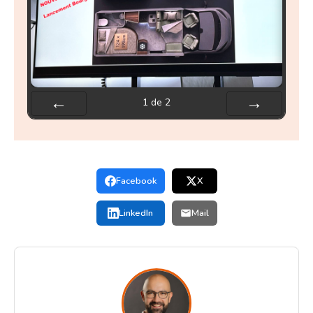
1
de
2
Préc
Suiv.
Facebook
X
LinkedIn
Mail