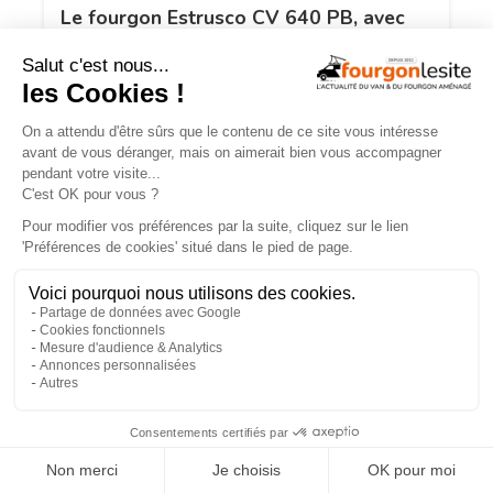
Le fourgon Estrusco CV 640 PB, avec
maxi-soute modulable, maintenant en
version Plus !
×
Malibu relax – une flexibilité totale pour
la nouvelle disposition 640 LE XR