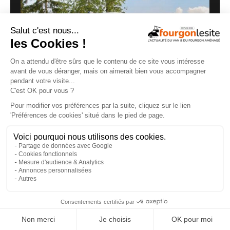
Malibu Genius : un fourgon Mercedes qui ne
ressemble à aucun autre
27/07/2026
×