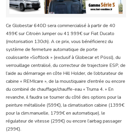
Ce Globestar 640D sera commercialisé à partir de 40
499€ sur Citroën Jumper ou 41 999€ sur Fiat Ducato
(motorisation 130ch). A ce prix, vous bénéficierez du
système de fermeture automatique de porte
coulissante »Softlock » (exclusif à Globecar et Pössl), du
verrouillage centralisé, du correcteur de trajectoire ESP, de
l’aide au démarrage en côte Hill Holder, de l’obturateur de
cabine « REMIcare », de la moustiquaire d’entrée ou encore
du combiné de chauffage/chauffe-eau « Truma 4. » En
revanche, il faudra se tourner du côté des options pour la
peinture métallisée (599€), la climatisation cabine (1399€
pour la clim.manuelle, 1799€ en automatique), le
régulateur de vitesse (299€) ou encore l’airbag passager
(299€).