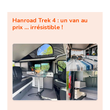
Hanroad Trek 4 : un van au
prix … irrésistible !