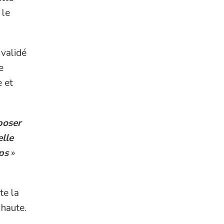
 le
 validé
e
e et
poser
elle
ps
»
te la
 haute.