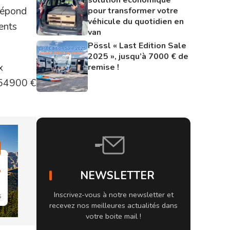
 répond
pour transformer votre
véhicule du quotidien en
ents
van
Pössl « Last Edition Sale
2025 », jusqu’à 7000 € de
x
remise !
à 54900 €
NEWSLETTER
Inscrivez-vous à notre newsletter et
recevez nos meilleures actualités dans
votre boite mail !