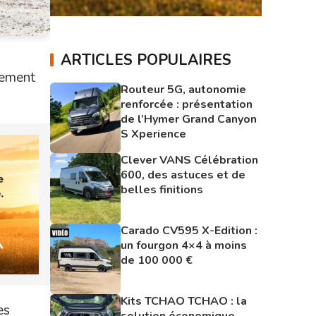
ARTICLES POPULAIRES
pement
Routeur 5G, autonomie
renforcée : présentation
de l’Hymer Grand Canyon
S Xperience
Clever VANS Célébration
600, des astuces et de
belles finitions
Carado CV595 X-Edition :
un fourgon 4×4 à moins
de 100 000 €
Kits TCHAO TCHAO : la
es
solution économique