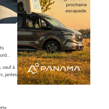
ts
ourd…
, sauf à
s, jantes
ette