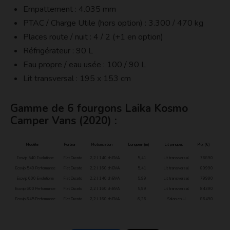
Empattement : 4.035 mm
PTAC / Charge Utile (hors option) : 3.300 / 470 kg
Places route / nuit : 4 / 2 (+1 en option)
Réfrigérateur : 90 L
Eau propre / eau usée : 100 / 90 L
Lit transversal : 195 x 153 cm
Gamme de 6 fourgons Laika Kosmo
Camper Vans (2020) :
Modèle
Porteur
Motorisation
Longueur (m)
Lit principal
Prix (€)
Ecovip 540 Evolutione
Fiat Ducato
2,2 l 140 ch BVA
5,41
Lit transversal
76890
Ecovip 540 Performance
Fiat Ducato
2,2 l 160 ch BVA
5,41
Lit transversal
80990
Ecovip 600 Evolutione
Fiat Ducato
2,2 l 140 ch BVA
5,99
Lit transversal
79990
Ecovip 600 Performance
Fiat Ducato
2,2 l 160 ch BVA
5,99
Lit transversal
84390
Ecovip 645 Performance
Fiat Ducato
2,2 l 160 ch BVA
6,36
Salon en U
86490