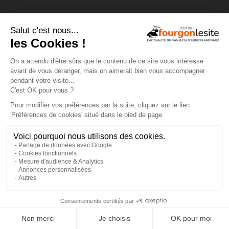
Mercedes Sprinter : le 4×4 est-il
vraiment indispensable ?
×