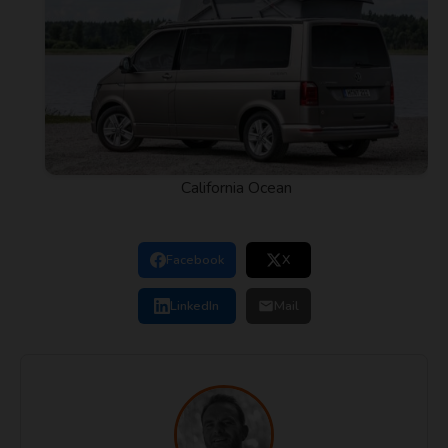
California Ocean
Facebook
X
LinkedIn
Mail