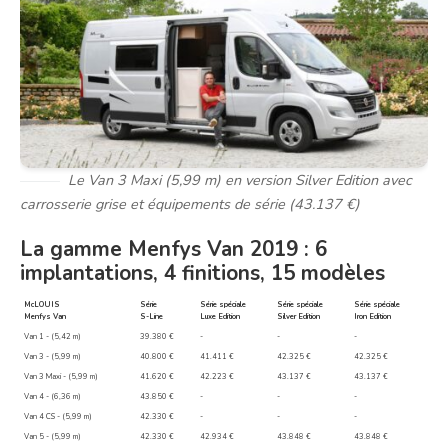
Le Van 3 Maxi (5,99 m) en version Silver Edition avec
carrosserie grise et équipements de série (43.137 €)
La gamme Menfys Van 2019 : 6
implantations, 4 finitions, 15 modèles
McLOUIS
Série
Série spéciale
Série spéciale
Série spéciale
Menfys Van
S-Line
Luxe Edition
Silver Edition
Iron Edition
Van 1 - (5,42 m)
39.380 €
-
-
-
Van 3 - (5,99 m)
40.800 €
41.411 €
42.325 €
42.325 €
Van 3 Maxi - (5,99 m)
41.620 €
42.223 €
43.137 €
43.137 €
Van 4 - (6,36 m)
43.850 €
-
-
-
Van 4 CS - (5,99 m)
42.330 €
-
-
-
Van 5 - (5,99 m)
42.330 €
42.934 €
43.848 €
43.848 €