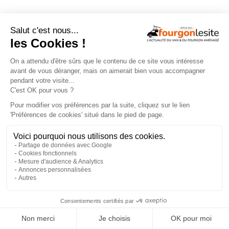
FOURGON NEUF
×
Le fourgon Estrusco CV 640 PB, avec
maxi-soute modulable, maintenant en
version Plus !