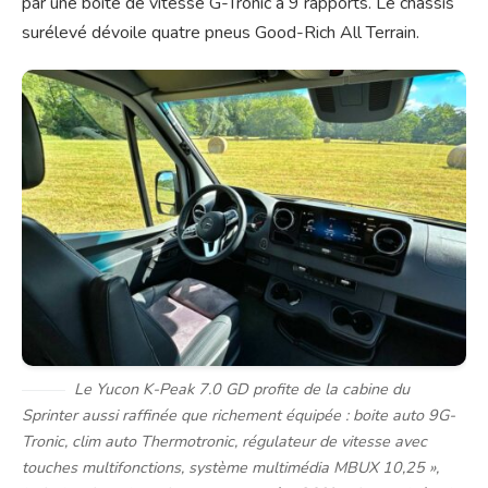
par une boite de vitesse G-Tronic à 9 rapports. Le châssis
surélevé dévoile quatre pneus Good-Rich All Terrain.
Le Yucon K-Peak 7.0 GD profite de la cabine du
Sprinter aussi raffinée que richement équipée : boite auto 9G-
Tronic, clim auto Thermotronic, régulateur de vitesse avec
touches multifonctions, système multimédia MBUX 10,25 »,