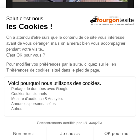
Clever VANS Célébration 600, des astuces et
de belles finitions
18/07/2026
×
Carado CV595 X-Edition : un fourgon 4×4 à
moins de 100 000 €