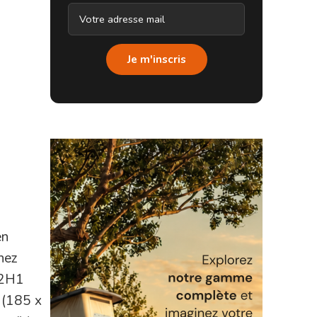
Je m'inscris
en
chez
L2H1
 (185 x