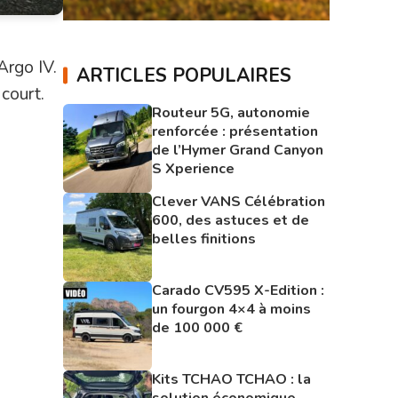
Argo IV.
ARTICLES POPULAIRES
 court.
Routeur 5G, autonomie
renforcée : présentation
de l’Hymer Grand Canyon
S Xperience
Clever VANS Célébration
600, des astuces et de
belles finitions
Carado CV595 X-Edition :
un fourgon 4×4 à moins
de 100 000 €
Kits TCHAO TCHAO : la
solution économique