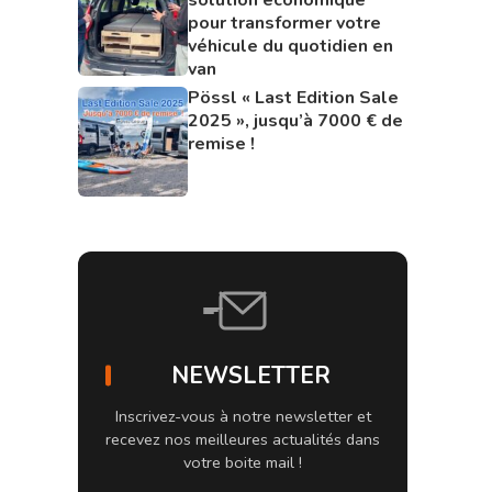
pour transformer votre
véhicule du quotidien en
van
Pössl « Last Edition Sale
2025 », jusqu’à 7000 € de
remise !
NEWSLETTER
Inscrivez-vous à notre newsletter et
recevez nos meilleures actualités dans
votre boite mail !