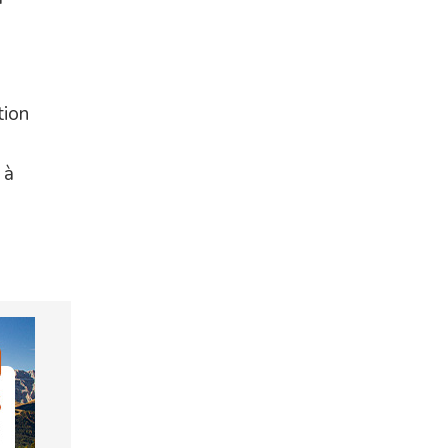
tion
 à