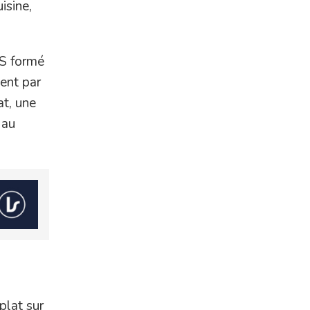
isine,
AS formé
ient par
at, une
 au
plat sur