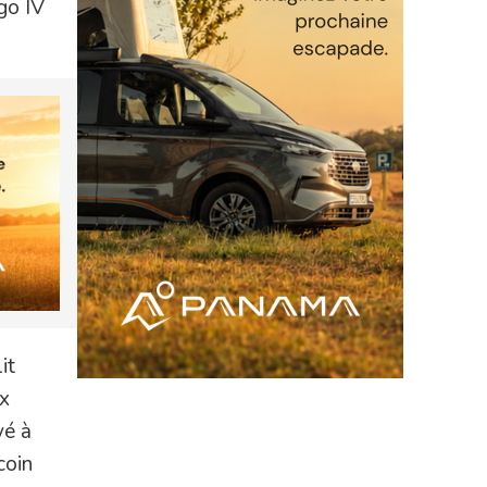
go IV
it
 x
yé à
coin