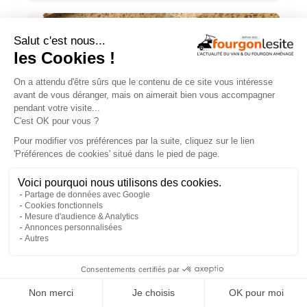
JOA by Pilote soigne les apparences et
notre budget
×