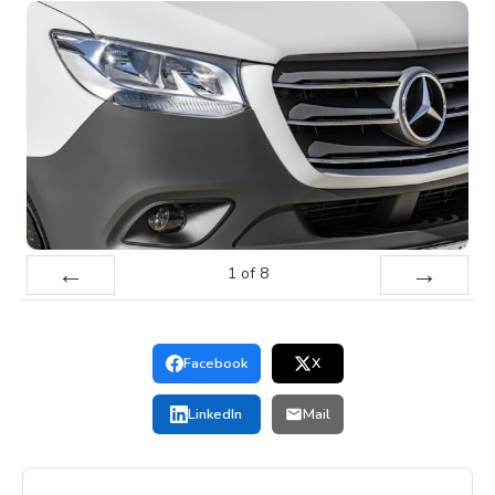
1
of
8
Prev
Next
Facebook
X
LinkedIn
Mail