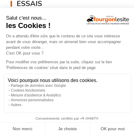
ESSAIS
Malibu Genius : un fourgon Mercedes
qui ne ressemble à aucun autre
×