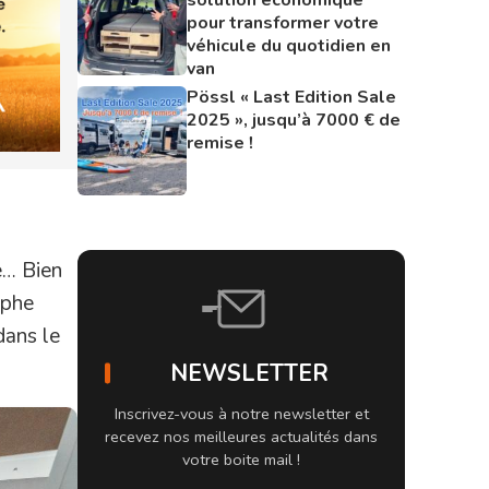
pour transformer votre
véhicule du quotidien en
van
Pössl « Last Edition Sale
2025 », jusqu’à 7000 € de
remise !
e… Bien
mphe
dans le
NEWSLETTER
Inscrivez-vous à notre newsletter et
recevez nos meilleures actualités dans
votre boite mail !