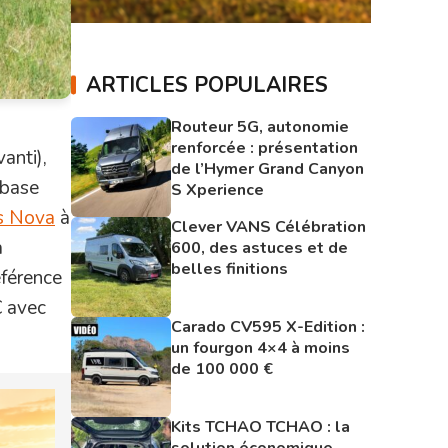
ARTICLES POPULAIRES
Routeur 5G, autonomie
renforcée : présentation
anti),
de l’Hymer Grand Canyon
 base
S Xperience
s Nova
à
Clever VANS Célébration
à
600, des astuces et de
belles finitions
éférence
€ avec
Carado CV595 X-Edition :
un fourgon 4×4 à moins
de 100 000 €
Kits TCHAO TCHAO : la
solution économique