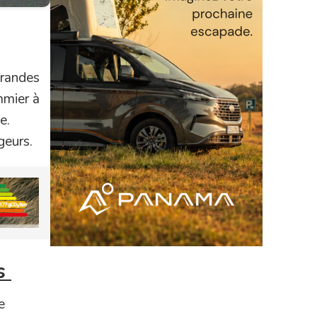
grandes
mmier à
e.
geurs.
ts
e