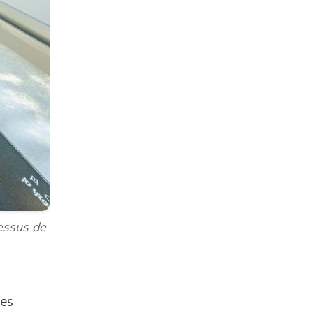
dessus de
les