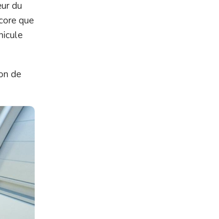
eur du
core que
hicule
ion de