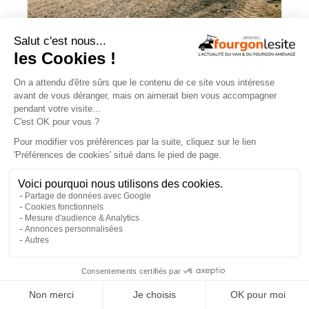
Mercedes Sprinter : le 4×4 est-il
vraiment indispensable ?
ESSAIS
×