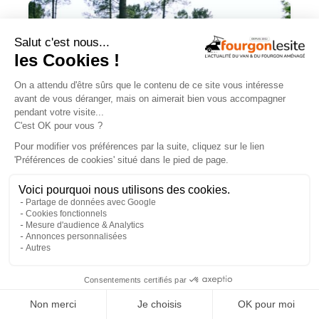
Mercedes Sprinter : le 4×4 est-il
vraiment indispensable ?
×
ESSAIS