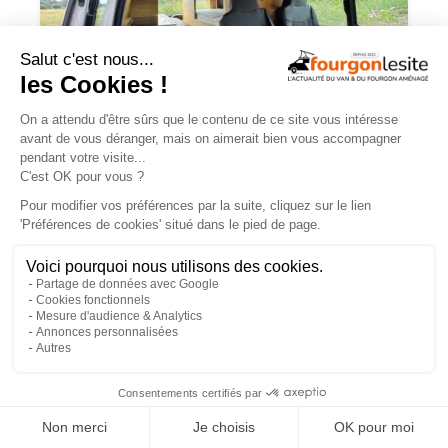
Oley Workshop « Vanity » – Un
aménagement familial sur Volkswagen
Transporter
×