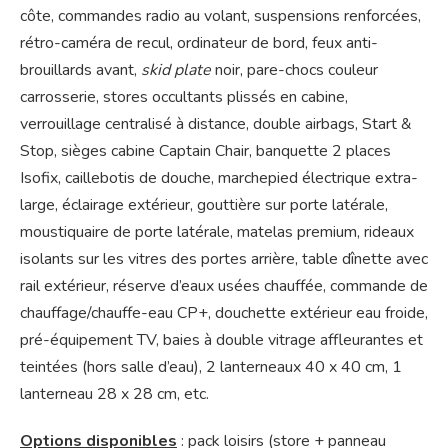
côte, commandes radio au volant, suspensions renforcées,
rétro-caméra de recul, ordinateur de bord, feux anti-
brouillards avant,
skid plate
noir, pare-chocs couleur
carrosserie, stores occultants plissés en cabine,
verrouillage centralisé à distance, double airbags, Start &
Stop, sièges cabine Captain Chair, banquette 2 places
Isofix, caillebotis de douche, marchepied électrique extra-
large, éclairage extérieur, gouttière sur porte latérale,
moustiquaire de porte latérale, matelas premium, rideaux
isolants sur les vitres des portes arrière, table dînette avec
rail extérieur, réserve d’eaux usées chauffée, commande de
chauffage/chauffe-eau CP+, douchette extérieur eau froide,
pré-équipement TV, baies à double vitrage affleurantes et
teintées (hors salle d’eau), 2 lanterneaux 40 x 40 cm, 1
lanterneau 28 x 28 cm, etc.
Options disponibles
: pack loisirs (store + panneau