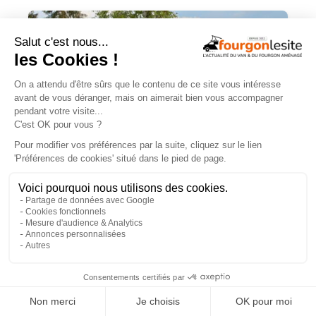
Malibu Genius : un fourgon Mercedes
qui ne ressemble à aucun autre
×