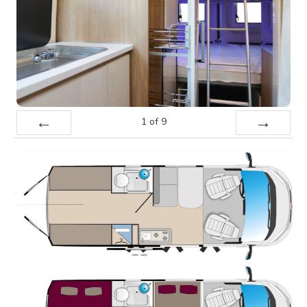
1
of
9
Prev
Next