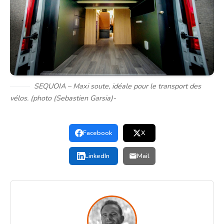
SEQUOIA – Maxi soute, idéale pour le transport des
vélos. (photo (Sebastien Garsia)-
Facebook
X
LinkedIn
Mail