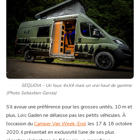
SEQUOIA – Un faux 4xX4 mais un vrai haut de gamme
(Photo Sebastien Garsia)
S’il avoue une préférence pour les grosses unités, 10 m et
plus, Loïc Gaden ne délaisse pas les petits véhicules. À
l’occasion du
Camper Van Week-End
, les 17 & 18 octobre
2020, il présentait en exclusivité l’une de ses plus