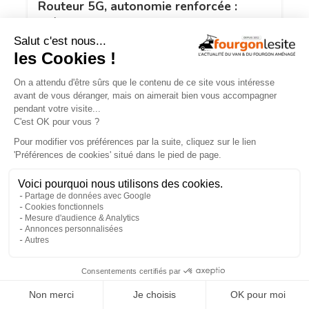
Routeur 5G, autonomie renforcée :
présentation de l’Hymer Grand Canyon
S Xperience
NOS VIDÉOS
×