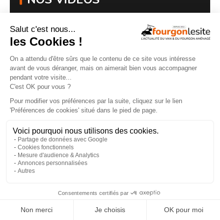
Routeur 5G, autonomie renforcée :
présentation de l’Hymer Grand Canyon S
Xperience
×
29/07/2026