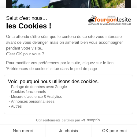
Routeur 5G, autonomie renforcée :
présentation de l’Hymer Grand Canyon S
Xperience
29/07/2026
×