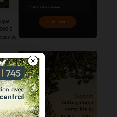
logue
Je m'inscris
600 E
iques de