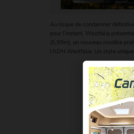
Au risque de condamner définitiv
pour l’instant, Westfalia présent
(5,99m), un nouveau modèle prati
l’ADN Westfalia. Un style unique