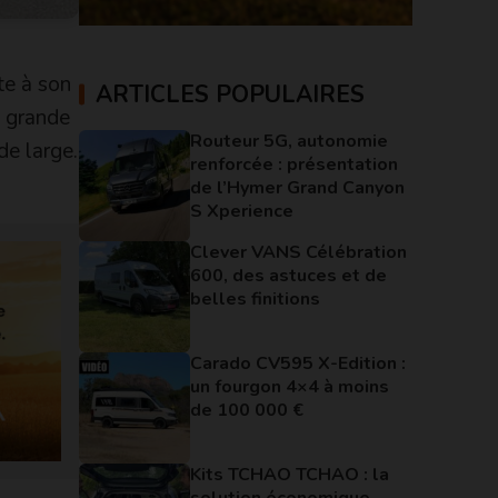
te à son
ARTICLES POPULAIRES
 grande
Routeur 5G, autonomie
de large.
renforcée : présentation
de l’Hymer Grand Canyon
S Xperience
Clever VANS Célébration
600, des astuces et de
belles finitions
Carado CV595 X-Edition :
un fourgon 4×4 à moins
de 100 000 €
Kits TCHAO TCHAO : la
solution économique