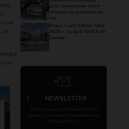
Marco
pour transformer votre
véhicule du quotidien en
rs
van
es par
Pössl « Last Edition Sale
, la
2025 », jusqu’à 7000 € de
remise !
sentant
ns la
NEWSLETTER
Inscrivez-vous à notre newsletter et
recevez nos meilleures actualités dans
votre boite mail !