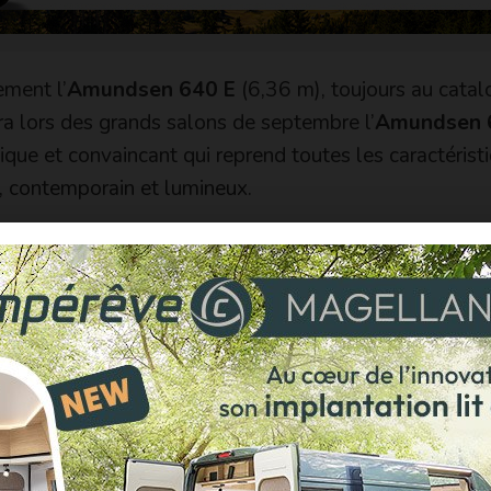
ement l’
Amundsen 640 E
(6,36 m), toujours au cata
era lors des grands salons de septembre l’
Amundsen 
que et convaincant qui reprend toutes les caractérist
, contemporain et lumineux.