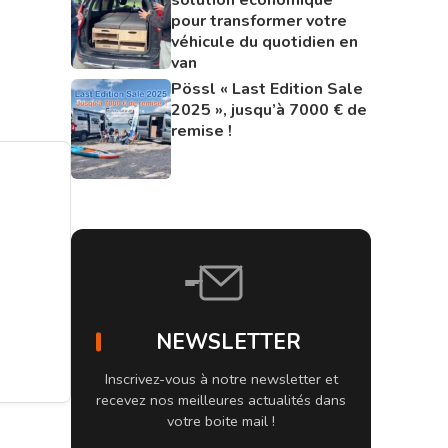
pour transformer votre
véhicule du quotidien en
van
Pössl « Last Edition Sale
2025 », jusqu’à 7000 € de
remise !
NEWSLETTER
Inscrivez-vous à notre newsletter et
recevez nos meilleures actualités dans
votre boite mail !