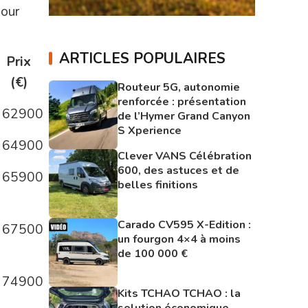
jour
ARTICLES POPULAIRES
Prix
(€)
Routeur 5G, autonomie
renforcée : présentation
62900
de l’Hymer Grand Canyon
S Xperience
64900
Clever VANS Célébration
600, des astuces et de
65900
belles finitions
Carado CV595 X-Edition :
67500
un fourgon 4×4 à moins
de 100 000 €
74900
Kits TCHAO TCHAO : la
solution économique