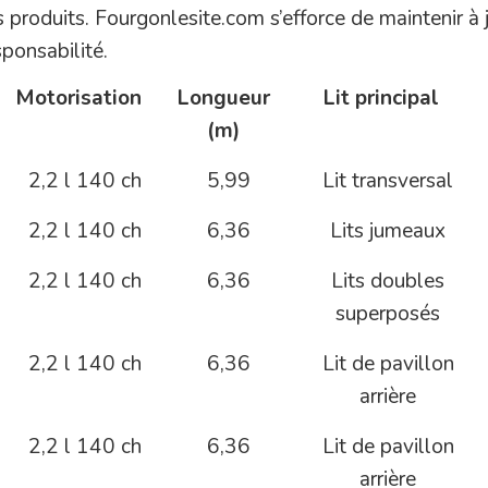
 produits. Fourgonlesite.com s’efforce de maintenir à 
sponsabilité.
Motorisation
Longueur
Lit principal
(m)
2,2 l 140 ch
5,99
Lit transversal
2,2 l 140 ch
6,36
Lits jumeaux
2,2 l 140 ch
6,36
Lits doubles
superposés
2,2 l 140 ch
6,36
Lit de pavillon
arrière
2,2 l 140 ch
6,36
Lit de pavillon
arrière