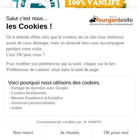
En savoir +
×