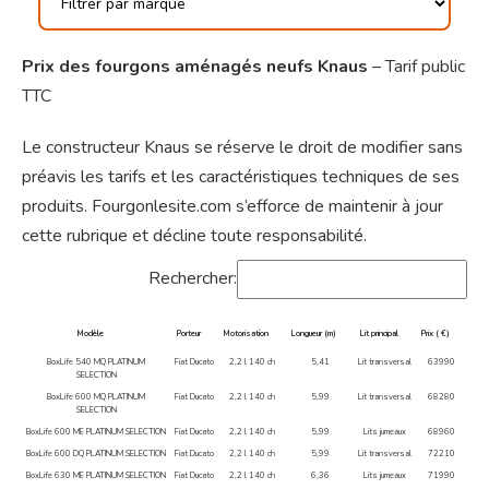
Prix des fourgons aménagés neufs Knaus
– Tarif public
TTC
Le constructeur Knaus se réserve le droit de modifier sans
préavis les tarifs et les caractéristiques techniques de ses
produits. Fourgonlesite.com s’efforce de maintenir à jour
cette rubrique et décline toute responsabilité.
Rechercher:
Modèle
Porteur
Motorisation
Longueur (m)
Lit principal
Prix ( €)
BoxLife 540 MQ PLATINUM
Fiat Ducato
2,2 l 140 ch
5,41
Lit transversal
63990
SELECTION
BoxLife 600 MQ PLATINUM
Fiat Ducato
2,2 l 140 ch
5,99
Lit transversal
68280
SELECTION
BoxLife 600 ME PLATINUM SELECTION
Fiat Ducato
2,2 l 140 ch
5,99
Lits jumeaux
68960
BoxLife 600 DQ PLATINUM SELECTION
Fiat Ducato
2,2 l 140 ch
5,99
Lit transversal
72210
BoxLife 630 ME PLATINUM SELECTION
Fiat Ducato
2,2 l 140 ch
6,36
Lits jumeaux
71990