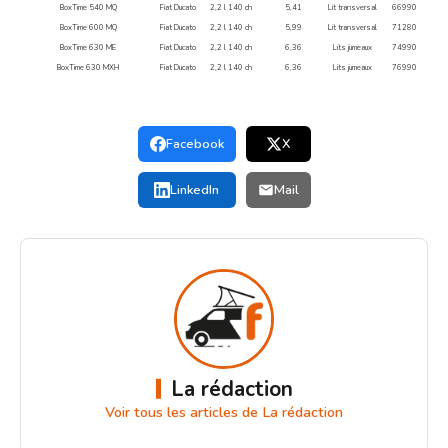
BoxTime 540 MQ
Fiat Ducato
2,2 l 140 ch
5,41
Lit transversal
66990
BoxTime 600 MQ
Fiat Ducato
2,2 l 140 ch
5,99
Lit transversal
71280
BoxTime 630 ME
Fiat Ducato
2,2 l 140 ch
6,36
Lits jumeaux
74990
BoxTime 630 MXH
Fiat Ducato
2,2 l 140 ch
6,36
Lits jumeaux
76990
Facebook
X
LinkedIn
Mail
La rédaction
Voir tous les articles de La rédaction