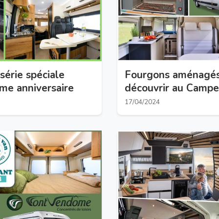
série spéciale
Fourgons aménagés
 anniversaire
découvrir au Camp
d’Angers-Brissac (26
17/04/2024