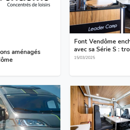
Font Vendôme ench
avec sa Série S : tr
rgons aménagés
canon
15/03/2025
dôme