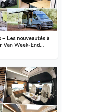
 – Les nouveautés à
er Van Week-End
, 27, 28 avril 2024)