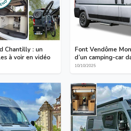
Chantilly : un
Font Vendôme Mond
s à voir en vidéo
d’un camping-car d
aménagé
10/10/2025