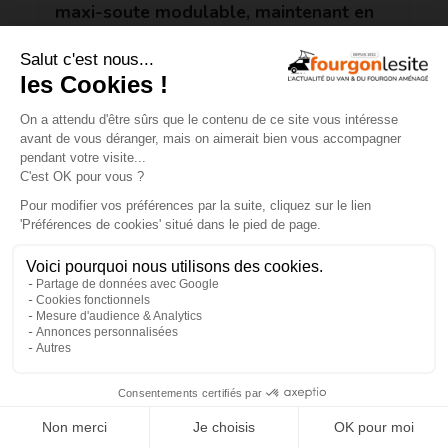
maxi-soute modulable, maintenant en
version Plus !
×
Malibu relax – une flexibilité totale pour
la nouvelle disposition 640 LE XR