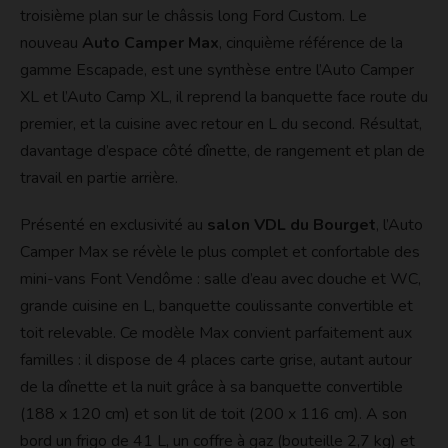
troisième plan sur le châssis long Ford Custom. Le
nouveau
Auto Camper Max
, cinquième référence de la
gamme Escapade, est une synthèse entre l’Auto Camper
XL et l’Auto Camp XL, il reprend la banquette face route du
premier, et la cuisine avec retour en L du second. Résultat,
davantage d’espace côté dînette, de rangement et plan de
travail en partie arrière.
Présenté en exclusivité au
salon VDL du Bourget
, l’Auto
Camper Max se révèle le plus complet et confortable des
mini-vans Font Vendôme : salle d’eau avec douche et WC,
grande cuisine en L, banquette coulissante convertible et
toit relevable. Ce modèle Max convient parfaitement aux
familles : il dispose de 4 places carte grise, autant autour
de la dînette et la nuit grâce à sa banquette convertible
(188 x 120 cm) et son lit de toit (200 x 116 cm). A son
bord un frigo de 41 L, un coffre à gaz (bouteille 2,7 kg) et