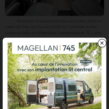
Perspective et espace pour deux personnes, depuis la
cabine du Forty Van Duo 4×4 (5,99 m). L’extrémité du bloc
cuisine accueille un réfrigérateur à compression de 70 L, avec
double sens d’ouverture.
Facebook
X
LinkedIn
Mail