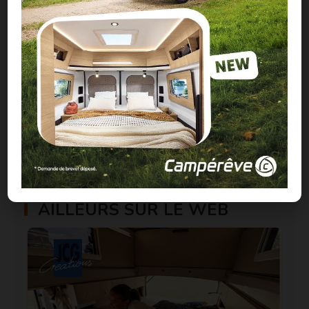
Régis
Voir tous les articles de Régis
Tags :
Collection 2023
Font Vendôme
Ford Transit
Ford Transit Custom
Salon VDL Bourget
CONTENU SPONSORISÉ
AILLEURS SUR LE WEB