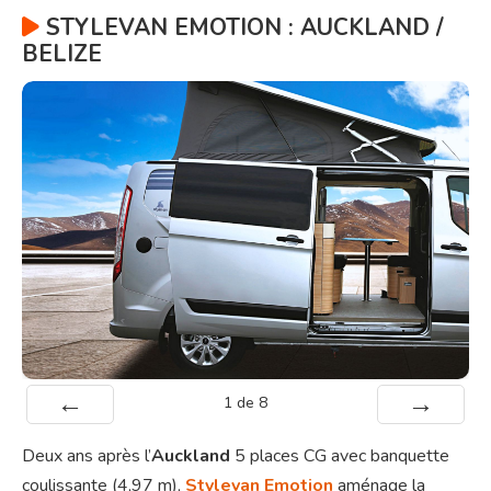
STYLEVAN EMOTION : AUCKLAND /
BELIZE
1
de
8
Préc
Suiv.
Deux ans après l’
Auckland
5 places CG avec banquette
coulissante (4,97 m),
Stylevan Emotion
aménage la