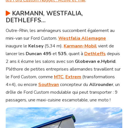
les Ford Custom Nugget : Active et Trail
KARMANN, WESTFALIA,
DETHLEFFS…
Outre-Rhin, les aménageurs succombent également au
mini-van sur Ford Custom.
Westfalia Allemagne
inaugure le
Kelsey
(5,34 m).
Karmann-Mobil
vient de
lancer les
Duncan 495
et
535
, quant à
Dethleffs
depuis
2 ans il écume les salons avec son
Globevan e.Hybrid
.
Pléthore de petites entreprises allemandes travaillent sur
le Ford Custom, comme
MTC
,
Extrem
(transformations
4×4), ou encore
Southvan
concepteur du
Allrounder
, un
drôle de Ford Custom modulable qui peut transporter : 9
passagers, une maxi-cuisine escamotable, une moto !