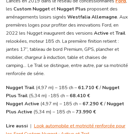
Lancés en 2019 dans le réseau de concessionnaires
Ford
,
les
Custom Nugget
et
Nugget Plus
proposent des
aménagements loisirs signés
Westfalia Allemagne
. Aux
premières loges pour profiter des innovations Ford, en
2022 les Nugget inaugurent des versions
Active
et
Trail
relookées, moteur 185 ch. La première finition retient :
jantes 17”, tableau de bord Premium, GPS, plancher et
mobilier, chargeur à induction, table et chaises de
camping… Le Trail se distingue, entre autre, par sa motricité
renforcée de série.
Nugget Trail
(4,97 m) – 185 ch –
61.710 €
/
Nugget
Plus Trail
(5,34 m) -185 ch –
68.410 €
Nugget Active
(4,97 m) – 185 ch –
67.290 €
/
Nugget
Plus Active
(5,34 m) – 185 ch –
73.990 €
Lire aussi
|
Look automobile et motricité renforcée pour