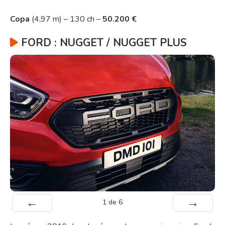
Copa
(4,97 m) – 130 ch –
50.200 €
FORD : NUGGET / NUGGET PLUS
1
de
6
Préc
Suiv.