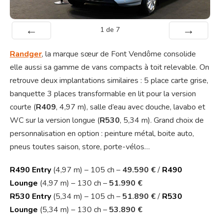
1
de
7
Préc
Suiv.
Randger
, la marque sœur de Font Vendôme consolide
elle aussi sa gamme de vans compacts à toit relevable. On
retrouve deux implantations similaires : 5 place carte grise,
banquette 3 places transformable en lit pour la version
courte (
R409
, 4,97 m), salle d’eau avec douche, lavabo et
WC sur la version longue (
R530
, 5,34 m). Grand choix de
personnalisation en option : peinture métal, boite auto,
pneus toutes saison, store, porte-vélos…
R490 Entry
(4,97 m) – 105 ch –
49.590 €
/
R490
Lounge
(4,97 m) – 130 ch –
51.990 €
R530 Entry
(5,34 m) – 105 ch –
51.890 €
/
R530
Lounge
(5,34 m) – 130 ch –
53.890 €