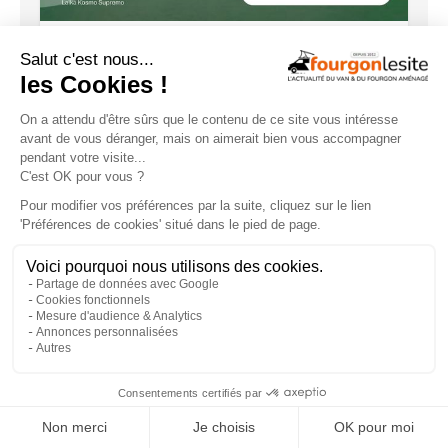
Configurez dès maintenant votre
fourgon Laïka !
×
La nouvelle vidéo Stylevan fait le buzz !