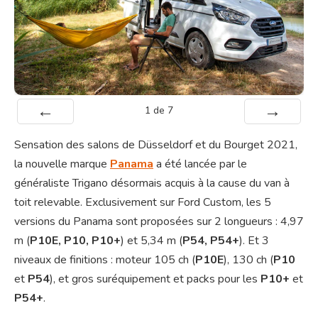
1
de
7
Préc
Suiv.
Sensation des salons de Düsseldorf et du Bourget 2021,
la nouvelle marque
Panama
a été lancée par le
généraliste Trigano désormais acquis à la cause du van à
toit relevable. Exclusivement sur Ford Custom, les 5
versions du Panama sont proposées sur 2 longueurs : 4,97
m (
P10E, P10, P10+
) et 5,34 m (
P54, P54+
). Et 3
niveaux de finitions : moteur 105 ch (
P10E
), 130 ch (
P10
et
P54
), et gros suréquipement et packs pour les
P10+
et
P54+
.