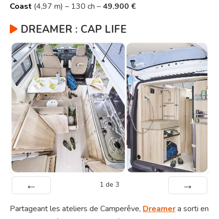
Coast
(4,97 m) – 130 ch –
49.900 €
DREAMER : CAP LIFE
1
de
3
Préc
Suiv.
Partageant les ateliers de Camperêve,
Dreamer
a sorti en