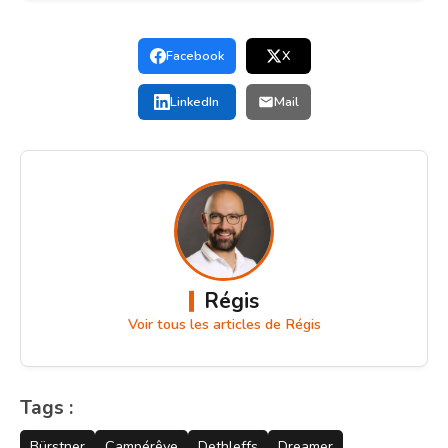
Facebook
X
LinkedIn
Mail
Régis
Voir tous les articles de Régis
Tags :
Bürstner
Campérêve
Dethleffs
Dreamer