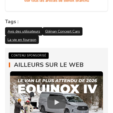
Voir tous les articles de Benoit Branchu
Tags :
Avis des utilisateurs
Glénan Concept Cars
La vie en fourgon
CONTENU SPONSORISÉ
AILLEURS SUR LE WEB