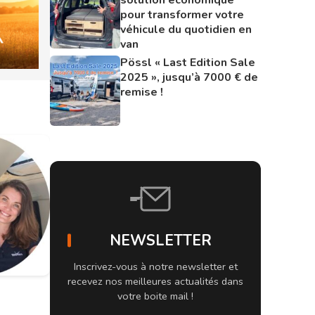
pour transformer votre
véhicule du quotidien en
van
Pössl « Last Edition Sale
2025 », jusqu’à 7000 € de
remise !
NEWSLETTER
Inscrivez-vous à notre newsletter et
recevez nos meilleures actualités dans
votre boite mail !