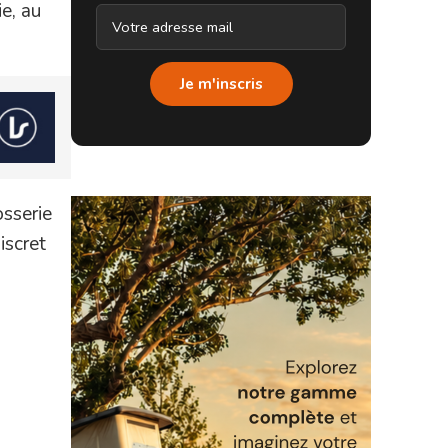
ie, au
Je m'inscris
osserie
iscret