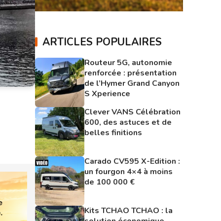
ARTICLES POPULAIRES
Routeur 5G, autonomie
renforcée : présentation
de l’Hymer Grand Canyon
S Xperience
Clever VANS Célébration
600, des astuces et de
belles finitions
Carado CV595 X-Edition :
un fourgon 4×4 à moins
de 100 000 €
Kits TCHAO TCHAO : la
solution économique