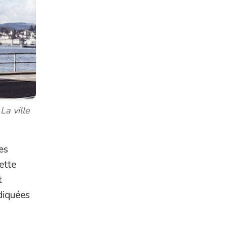
La ville
es
ette
t
ndiquées