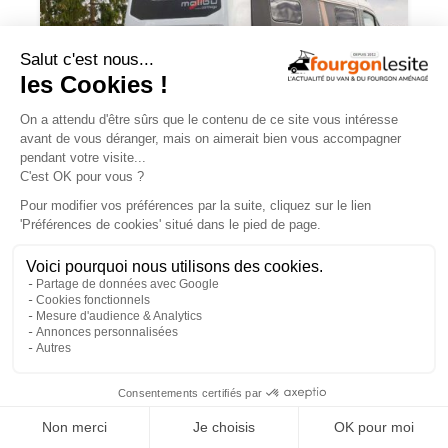
Malibu Genius : un fourgon Mercedes
qui ne ressemble à aucun autre
×