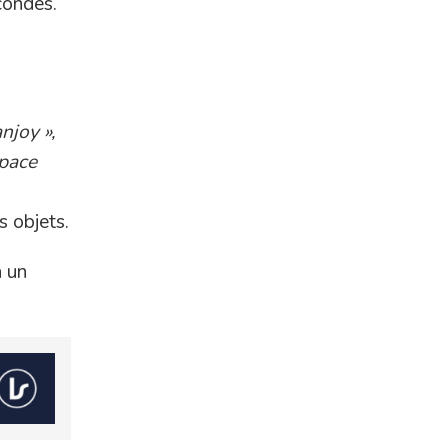
condes.
njoy »,
space
s objets.
n un