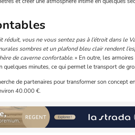
nêtres et créer une atmosphère intime en quelques se
ntables
t réduit, vous ne vous sentez pas à l’étroit dans le Va
 murales sombres et un plafond bleu clair rendent l’e
hère de caverne confortable.
» En outre, les armoires
en quelques minutes, ce qui permet le transport de gro
herche de partenaires pour transformer son concept e
nviron 40.000 €.