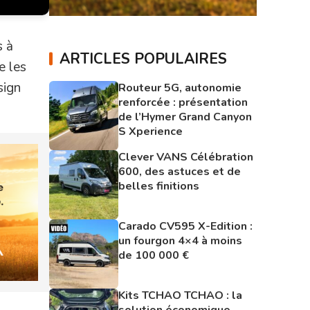
s à
ARTICLES POPULAIRES
e les
sign
Routeur 5G, autonomie
renforcée : présentation
de l’Hymer Grand Canyon
S Xperience
Clever VANS Célébration
600, des astuces et de
belles finitions
Carado CV595 X-Edition :
un fourgon 4×4 à moins
de 100 000 €
Kits TCHAO TCHAO : la
solution économique