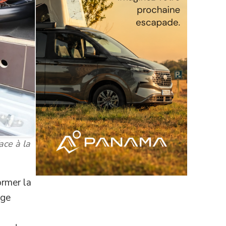
ace à la
ormer la
age