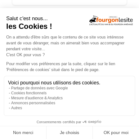
NOS VIDÉOS
×
Routeur 5G, autonomie renforcée :