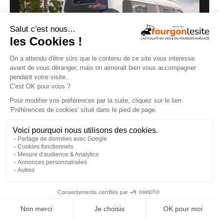
Malibu Genius : un fourgon Mercedes qui ne
ressemble à aucun autre
27/07/2026
×