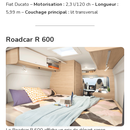
Fiat Ducato –
Motorisation :
2,3 l/120 ch –
Longueur :
5,99 m –
Couchage principal :
lit transversal
Roadcar R 600
Le Roadcar R 600 affiche un prix de départ canon