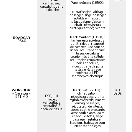
fermeture
999€
Pack châssis
(1650€) :
centralisée,
caillebotis dans
la douche
climatisation, airbag
passager, siège passager
réglable en hauteur,
sièges cabine Captain
chair, rétroviseurs
électriques et dégivrants
Pack Confort
(1050€) :
ROADCAR
lanterneau au-dessus
R540
du lit, rideau + support
de pommeau de douche,
rideau occultant cabine,
tissus de cabine
coordonnés à la cellule,
occultation complète des
baies de cellule,
moustiquaire de porte
latérale, éclairage
extérieur à LED,
marchepied électrique
WEINSBERG
Pack Fiat
(2208€) :
40
« Caratour »
climatisation,
090€
ESP, Hill
541 MQ
rétroviseurs degivrants
Holder,
réglables électriquement,
verrouillage
airbag passager,
centralisé, 5
régulateur de vitesse,
choix de tissus
sièges cabine pivotants
avec double accoudoirs
et appuie-têtes, siège
passager réglable en
hauteur, habillage pour
embases de sièges