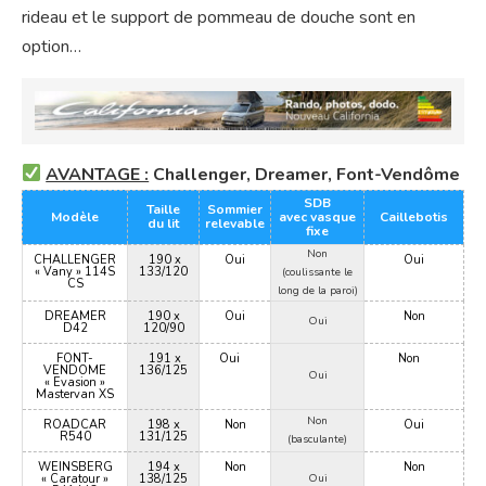
rideau et le support de pommeau de douche sont en
option…
AVANTAGE :
Challenger, Dreamer, Font-Vendôme
SDB
Taille
Sommier
Modèle
avec vasque
Caillebotis
du lit
relevable
fixe
Non
CHALLENGER
190 x
Oui
Oui
« Vany » 114S
133/120
(coulissante le
CS
long de la paroi)
DREAMER
190 x
Oui
Non
Oui
D42
120/90
FONT-
191 x
Oui
Non
VENDOME
136/125
Oui
« Evasion »
Mastervan XS
Non
ROADCAR
198 x
Non
Oui
R540
131/125
(basculante)
WEINSBERG
194 x
Non
Non
« Caratour »
138/125
Oui