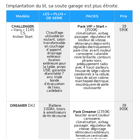
l’implantation du lit, sa soute garage est plus étroite.
LES « PLUS »
Modèle
PACKS
Prix
DE SERIE
CHALLENGER
Pack VIP « Start »
39
« Vany » 114S
(3500€) :
590€
Chauffage
CS
climatisation, airbag
utilisable en
finition Start
passager, régulateur et
roulant, salon
limiteur de vitesse,
transformable
rétroviseurs degivrants
en couchage
réglables électriquement,
d’appoint,
pare-choc avant couleur
éclairage
carrosserie, calandre
extérieur,
noire brillante, contours
fixation
phares noirs,
extérieure pour
prééquipement radio
la table, prises
avec 4 haut-parleurs,
USB, garantie
housse de siège cabine
étanchéité 7
coordonnés à la cellule,
ans, triple
tapis de sol en cabine,
bonde
marchepied électrique,
d’évacuation
moustiquaire de porte
de l’eau,
coulissante
caillebotis
DREAMER
D42
Batterie
39
100Ah, tiroirs
900€
Pack Dreamer
(2350€) :
à amortisseurs
bouclier avant couleur
de fin de course
carrosserie,
climatisation, airbag
passager, régulateur de
vitesse, dégivrage
rétroviseurs extérieurs,
fermeture centralisée,