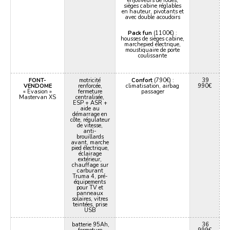
enjoliveurs de roues,
sièges cabine réglables
en hauteur, pivotants et
avec double acoudoirs
Pack fun
(1100€) :
housses de sièges cabine,
marchepied électrique,
moustiquaire de porte
coulissante
FONT-
motricité
Confort
(790€) :
39
VENDOME
renforcée,
climatisation, airbag
990€
« Evasion »
fermeture
passager
Mastervan XS
centralisée,
ESP + ASR +
aide au
démarrage en
côte, régulateur
de vitesse,
anti-
brouillards
avant, marche
pied électrique,
éclairage
extérieur,
chauffage sur
carburant
Truma 4, pré-
équipements
pour TV et
panneaux
solaires, vitres
teintées, prise
USB
batterie 95Ah,
36