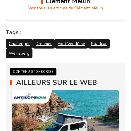
Clément Mellin
Voir tous les articles de Clément Mellin
Tags :
Challenger
Dreamer
Font Vendôme
Roadcar
Weinsberg
CONTENU SPONSORISÉ
AILLEURS SUR LE WEB