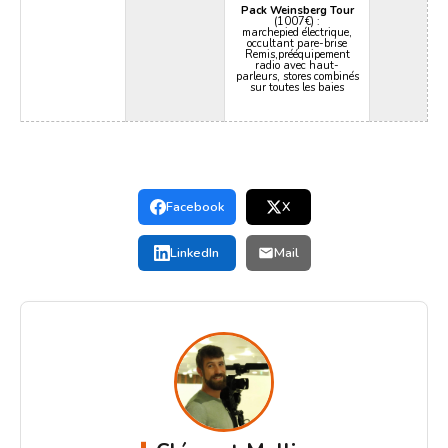
Pack Weinsberg Tour
(1007€) :
marchepied électrique,
occultant pare-brise
Remis,prééquipement
radio avec haut-
parleurs, stores combinés
sur toutes les baies
Facebook
X
LinkedIn
Mail