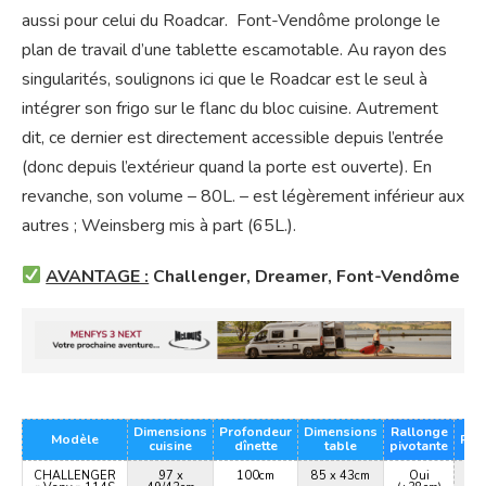
aussi pour celui du Roadcar. Font-Vendôme prolonge le
plan de travail d’une tablette escamotable. Au rayon des
singularités, soulignons ici que le Roadcar est le seul à
intégrer son frigo sur le flanc du bloc cuisine. Autrement
dit, ce dernier est directement accessible depuis l’entrée
(donc depuis l’extérieur quand la porte est ouverte). En
revanche, son volume – 80L. – est légèrement inférieur aux
autres ; Weinsberg mis à part (65L.).
AVANTAGE :
Challenger, Dreamer, Font-Vendôme
Dimensions
Profondeur
Dimensions
Rallonge
Modèle
Réfr
cuisine
dînette
table
pivotante
CHALLENGER
97 x
100cm
85 x 43cm
Oui