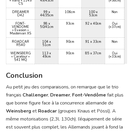
« Vany » 114S
49/43cm
(+38cm)
CS
DREAMER
99 x
106cm
100 x
Non
D42
44/35cm
53cm
FONT-
98 x
93cm
92 x 40cm
Oui
VENDOME
50/41cm
(+37cm)
« Evasion »
Mastervan XS
ROADCAR
104 x
90cm
91 x 33cm
Non
R540
51cm
WEINSBERG
113 x
90cm
85 x 37cm
Oui
« Caratour »
49cm
(+33cm)
541 MQ
Conclusion
Au petit jeu des comparaisons, on remarque que le trio
français
Challenger
,
Dreamer
,
Font-Vendôme
fait plus
que bonne figure face à la concurrence allemande de
Weinsberg
et
Roadcar
(groupes Knaus et Pössl). A
même motorisations (2,3l. 130ch). l’équipement de série
est souvent plus complet, les Allemands jouant à fond la