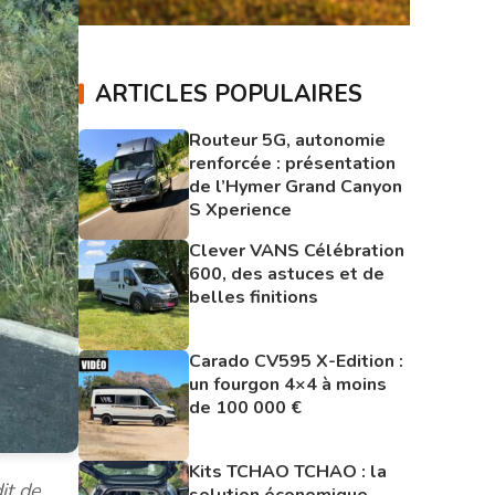
ARTICLES POPULAIRES
Routeur 5G, autonomie
renforcée : présentation
de l’Hymer Grand Canyon
S Xperience
Clever VANS Célébration
600, des astuces et de
belles finitions
Carado CV595 X-Edition :
un fourgon 4×4 à moins
de 100 000 €
Kits TCHAO TCHAO : la
it de
solution économique