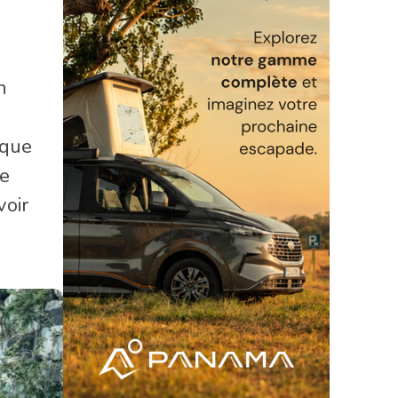
n
 que
ue
voir