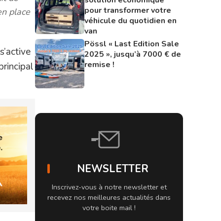
pour transformer votre
en place
véhicule du quotidien en
van
Pössl « Last Edition Sale
s’active
2025 », jusqu’à 7000 € de
remise !
principal
NEWSLETTER
Inscrivez-vous à notre newsletter et
recevez nos meilleures actualités dans
votre boite mail !