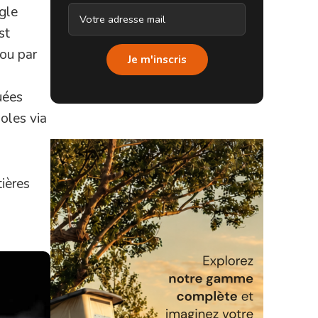
gle
st
ou par
Je m'inscris
uées
oles via
ières