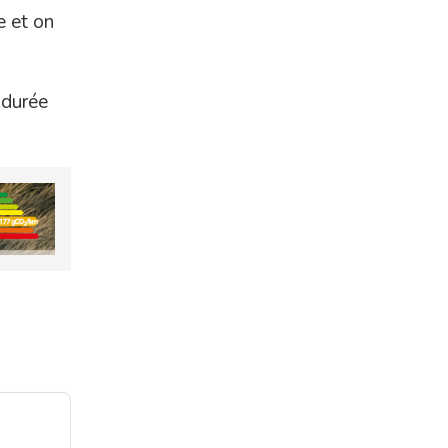
e et on
 durée