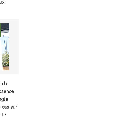
eux
on le
absence
ngle
 cas sur
 le