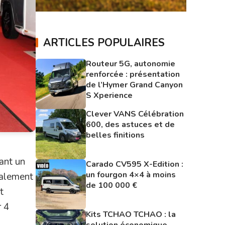
ARTICLES POPULAIRES
Routeur 5G, autonomie
renforcée : présentation
de l’Hymer Grand Canyon
S Xperience
Clever VANS Célébration
600, des astuces et de
belles finitions
ant un
Carado CV595 X-Edition :
un fourgon 4×4 à moins
galement
de 100 000 €
t
r 4
Kits TCHAO TCHAO : la
solution économique