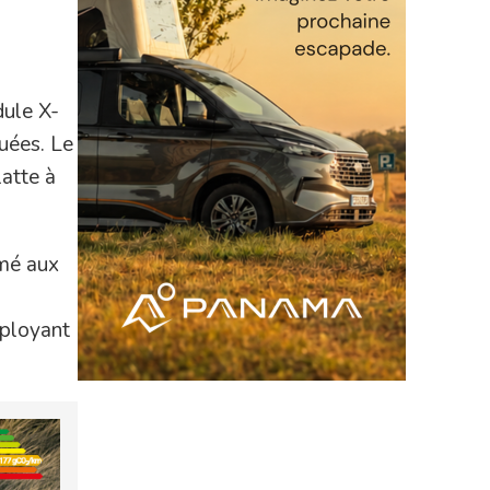
dule X-
ouées. Le
latte à
imé aux
déployant