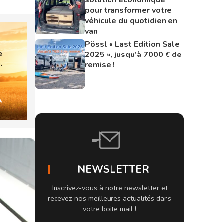
pour transformer votre
véhicule du quotidien en
van
Pössl « Last Edition Sale
2025 », jusqu’à 7000 € de
remise !
NEWSLETTER
Inscrivez-vous à notre newsletter et
recevez nos meilleures actualités dans
votre boite mail !