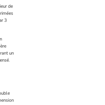
ieur de
Primées
ar 3
on
ière
rant un
pensé.
double
mension