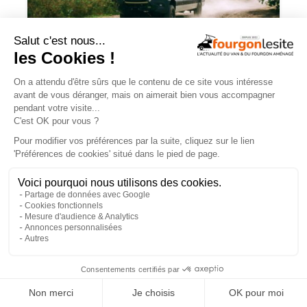
Mercedes Sprinter : le 4×4 est-il
vraiment indispensable ?
ESSAIS
×