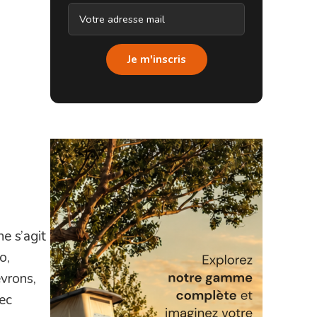
Je m'inscris
e s’agit
o,
evrons,
vec