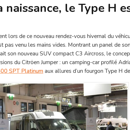
a naissance, le Type H e
ésent lors de ce nouveau rendez-vous hivernal du véhic
’est pas venu les mains vides. Montrant un panel de son
sait son nouveau SUV compact C3 Aircross, le concep
rsions du Citröen Jumper : un camping-car profilé Adri
600 SPT Platinum
aux allures d’un fourgon Type H d