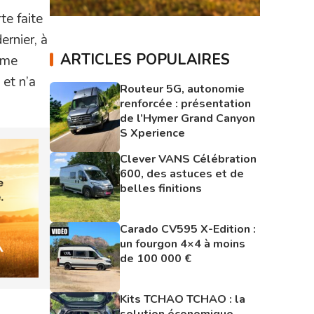
te faite
ernier, à
ARTICLES POPULAIRES
0ème
 et n’a
Routeur 5G, autonomie
renforcée : présentation
de l’Hymer Grand Canyon
S Xperience
Clever VANS Célébration
600, des astuces et de
belles finitions
Carado CV595 X-Edition :
un fourgon 4×4 à moins
de 100 000 €
Kits TCHAO TCHAO : la
solution économique