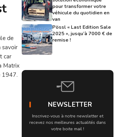
st
pour transformer votre
véhicule du quotidien en
van
Pössl « Last Edition Sale
2025 », jusqu’à 7000 € de
ule de
remise !
 savoir
t car
a Matrix
e 1947.
NEWSLETTER
Inscrivez-vous à notre newsletter et
recevez nos meilleures actualités dans
votre boite mail !