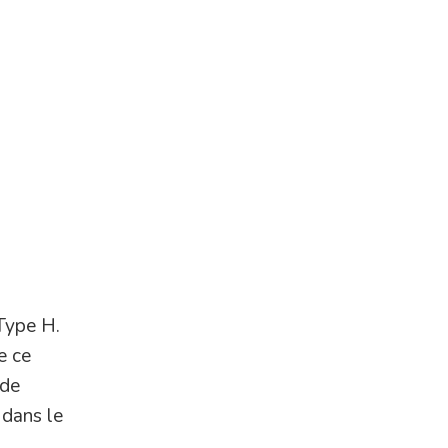
 Type H.
e ce
 de
 dans le