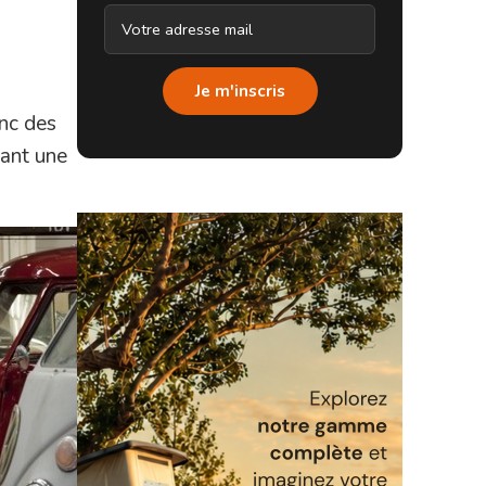
Je m'inscris
nc des
sant une