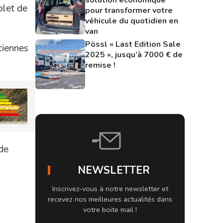
plet de
pour transformer votre
véhicule du quotidien en
van
Pössl « Last Edition Sale
ciennes
2025 », jusqu’à 7000 € de
remise !
 de
NEWSLETTER
Inscrivez-vous à notre newsletter et
recevez nos meilleures actualités dans
votre boite mail !