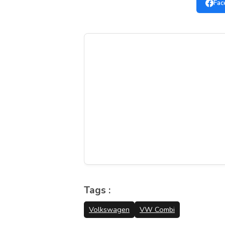
Fac
Tags :
Volkswagen
VW Combi