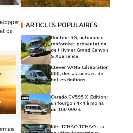
velopper
ARTICLES POPULAIRES
 et de
Routeur 5G, autonomie
renforcée : présentation
de l’Hymer Grand Canyon
S Xperience
Clever VANS Célébration
600, des astuces et de
belles finitions
Carado CV595 X-Edition :
un fourgon 4×4 à moins
de 100 000 €
Kits TCHAO TCHAO : la
ormais
solution économique